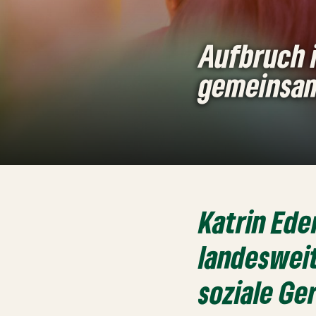
Aufbruch i
gemeinsam 
Katrin Ede
landesweit
soziale Ge