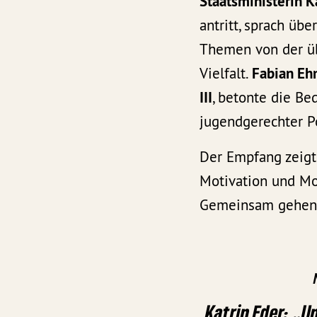
Staatsministerin K
antritt, sprach üb
Themen von der üb
Vielfalt.
Fabian Eh
III
, betonte die B
jugendgerechter Po
Der Empfang zeigte
Motivation und Mob
Gemeinsam gehen w
Katrin Eder: „Un