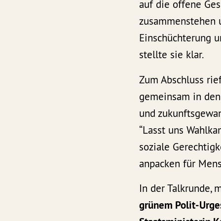
auf die offene Ge
zusammenstehen un
Einschüchterung un
stellte sie klar.
Zum Abschluss rie
gemeinsam in den 
und zukunftsgewan
“Lasst uns Wahlka
soziale Gerechtigk
anpacken für Mensc
In der Talkrunde,
grünem Polit-Urge