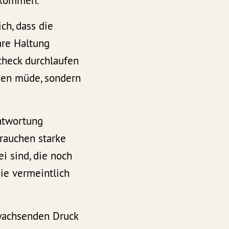
u kommen.
ch, dass die
are Haltung
check durchlaufen
hen müde, sondern
antwortung
rauchen starke
i sind, die noch
die vermeintlich
 wachsenden Druck