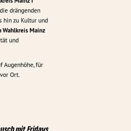
kreis Mainz I
d die drängenden
 hin zu Kultur und
m Wahlkreis Mainz
tät und
uf Augenhöhe, für
vor Ort.
ausch mit Fridays