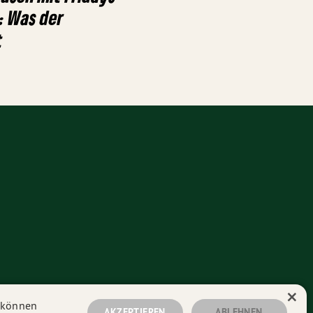
: Was der
t
×
n können
AKZEPTIEREN
ABLEHNEN