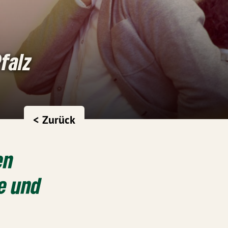
falz
< Zurück
en
e und