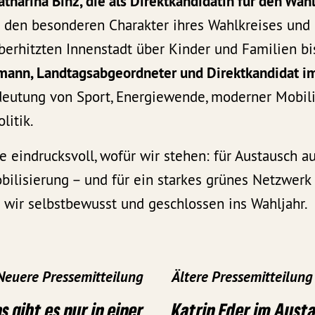
atharina Binz, die als Direktkandidatin für den Wahl
er den besonderen Charakter ihres Wahlkreises un
erhitzten Innenstadt über Kinder und Familien bis
mann, Landtagsabgeordneter und Direktkandidat i
edeutung von Sport, Energiewende, moderner Mobili
litik.
 eindrucksvoll, wofür wir stehen: für Austausch a
ilisierung – und für ein starkes grünes Netzwerk 
ir selbstbewusst und geschlossen ins Wahljahr.
Neuere Pressemitteilung
Ältere Pressemitteilung
s gibt es nur in einer
Katrin Eder im Aust