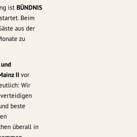
ng ist
BÜNDNIS
tartet. Beim
äste aus der
Monate zu
 und
Mainz II
vor
utlich: Wir
 verteidigen
und beste
ren
en überall in